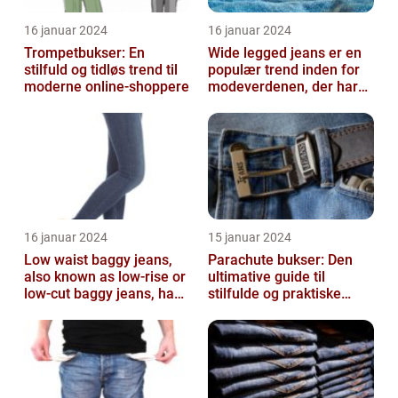
16 januar 2024
16 januar 2024
Trompetbukser: En
Wide legged jeans er en
stilfuld og tidløs trend til
populær trend inden for
moderne online-shoppere
modeverdenen, der har
vundet stor popularitet
blandt...
16 januar 2024
15 januar 2024
Low waist baggy jeans,
Parachute bukser: Den
also known as low-rise or
ultimative guide til
low-cut baggy jeans, have
stilfulde og praktiske
become immensely
beklædningsgenstande
popular ...