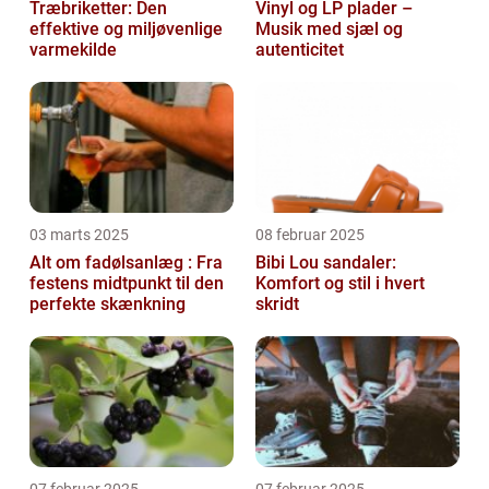
Træbriketter: Den
Vinyl og LP plader –
effektive og miljøvenlige
Musik med sjæl og
varmekilde
autenticitet
03 marts 2025
08 februar 2025
Alt om fadølsanlæg : Fra
Bibi Lou sandaler:
festens midtpunkt til den
Komfort og stil i hvert
perfekte skænkning
skridt
07 februar 2025
07 februar 2025