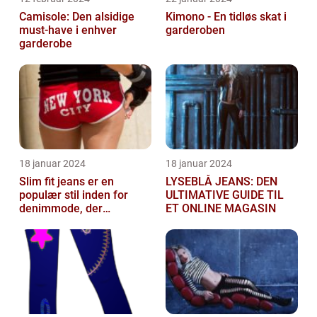
Camisole: Den alsidige
Kimono - En tidløs skat i
must-have i enhver
garderoben
garderobe
18 januar 2024
18 januar 2024
Slim fit jeans er en
LYSEBLÅ JEANS: DEN
populær stil inden for
ULTIMATIVE GUIDE TIL
denimmode, der
ET ONLINE MAGASIN
tiltrækker både mænd og
kvinder