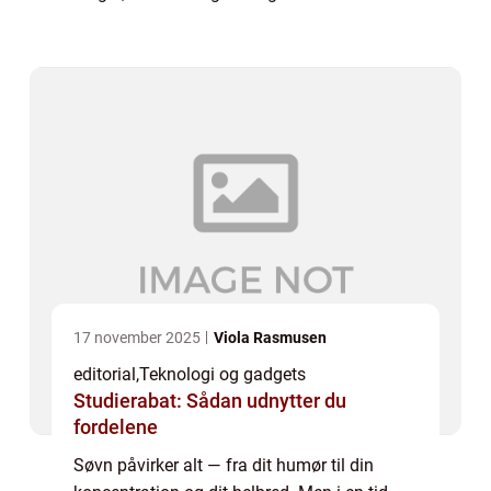
nogensinde. Samtidig vokser markedet for
teknologi, ...
17 november 2025
Viola Rasmusen
editorial
,
Teknologi og gadgets
Studierabat: Sådan udnytter du
fordelene
Søvn påvirker alt — fra dit humør til din