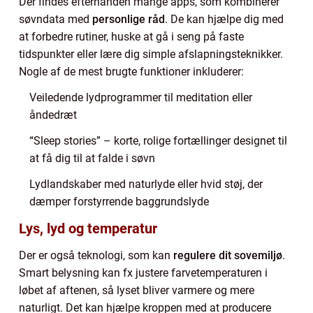
Der findes efterhånden mange apps, som kombinerer
søvndata med
personlige råd
. De kan hjælpe dig med
at forbedre rutiner, huske at gå i seng på faste
tidspunkter eller lære dig simple afslapningsteknikker.
Nogle af de mest brugte funktioner inkluderer:
Veiledende lydprogrammer til meditation eller
åndedræt
“Sleep stories” – korte, rolige fortællinger designet til
at få dig til at falde i søvn
Lydlandskaber med naturlyde eller hvid støj, der
dæmper forstyrrende baggrundslyde
Lys, lyd og temperatur
Der er også teknologi, som kan
regulere dit sovemiljø
.
Smart belysning kan fx justere farvetemperaturen i
løbet af aftenen, så lyset bliver varmere og mere
naturligt. Det kan hjælpe kroppen med at producere