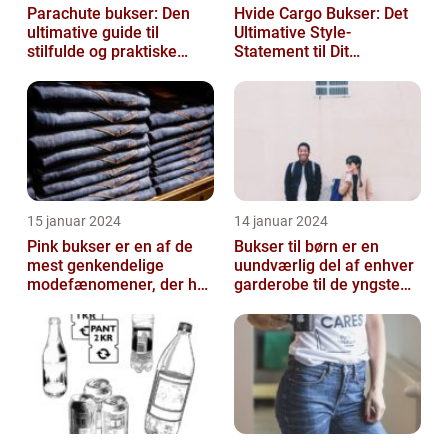
Parachute bukser: Den
Hvide Cargo Bukser: Det
ultimative guide til
Ultimative Style-
stilfulde og praktiske
Statement til Dit
beklædningsgenstande
Sommerlook
15 januar 2024
14 januar 2024
Pink bukser er en af de
Bukser til børn er en
mest genkendelige
uundværlig del af enhver
modefænomener, der har
garderobe til de yngste
bevæget sig fra
familiemedlemmer
catwalken til garde...