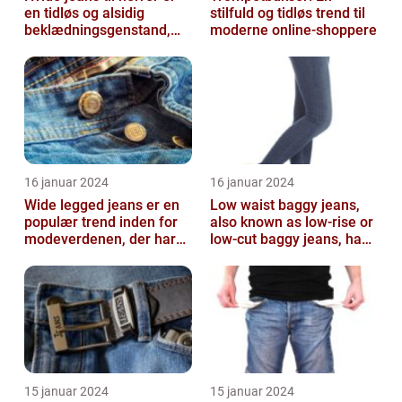
en tidløs og alsidig
stilfuld og tidløs trend til
beklædningsgenstand,
moderne online-shoppere
der kan tilføje et friskt og
ren...
16 januar 2024
16 januar 2024
Wide legged jeans er en
Low waist baggy jeans,
populær trend inden for
also known as low-rise or
modeverdenen, der har
low-cut baggy jeans, have
vundet stor popularitet
become immensely
blandt...
popular ...
15 januar 2024
15 januar 2024