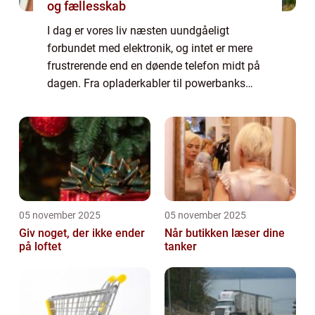
og fællesskab
I dag er vores liv næsten uundgåeligt
forbundet med elektronik, og intet er mere
frustrerende end en døende telefon midt på
dagen. Fra opladerkabler til powerbanks
handler det om at holde strømmen kørende,
uanse...
05 november 2025
05 november 2025
Giv noget, der ikke ender
Når butikken læser dine
på loftet
tanker