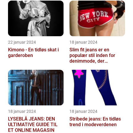
22 januar 2024
18 januar 2024
Kimono - En tidløs skat i
Slim fit jeans er en
garderoben
populær stil inden for
denimmode, der
tiltrækker både mænd og
kvinder
18 januar 2024
18 januar 2024
LYSEBLÅ JEANS: DEN
Stribede jeans: En tidløs
ULTIMATIVE GUIDE TIL
trend i modeverdenen
ET ONLINE MAGASIN