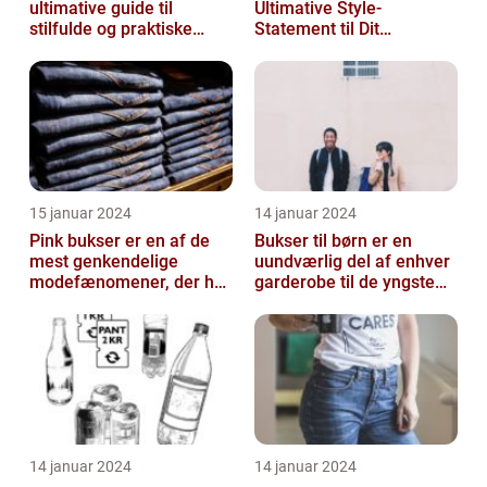
ultimative guide til
Ultimative Style-
stilfulde og praktiske
Statement til Dit
beklædningsgenstande
Sommerlook
15 januar 2024
14 januar 2024
Pink bukser er en af de
Bukser til børn er en
mest genkendelige
uundværlig del af enhver
modefænomener, der har
garderobe til de yngste
bevæget sig fra
familiemedlemmer
catwalken til garde...
14 januar 2024
14 januar 2024