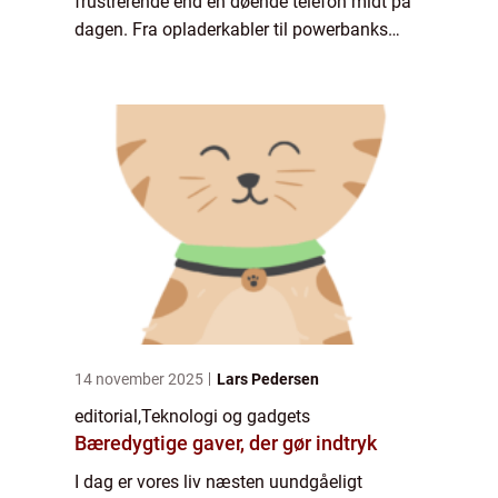
frustrerende end en døende telefon midt på
dagen. Fra opladerkabler til powerbanks
handler det om at holde strømmen kørende,
uanse...
14 november 2025
Lars Pedersen
editorial
,
Teknologi og gadgets
Bæredygtige gaver, der gør indtryk
I dag er vores liv næsten uundgåeligt