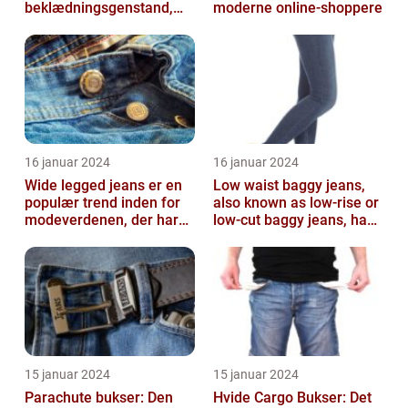
beklædningsgenstand,
moderne online-shoppere
der kan tilføje et friskt og
ren...
16 januar 2024
16 januar 2024
Wide legged jeans er en
Low waist baggy jeans,
populær trend inden for
also known as low-rise or
modeverdenen, der har
low-cut baggy jeans, have
vundet stor popularitet
become immensely
blandt...
popular ...
15 januar 2024
15 januar 2024
Parachute bukser: Den
Hvide Cargo Bukser: Det