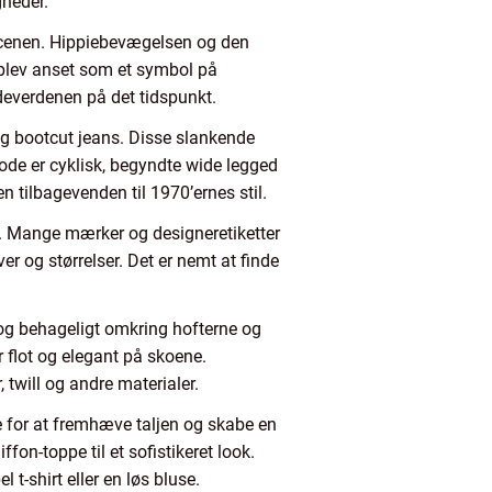
gheder.
escenen. Hippiebevægelsen og den
blev anset som et symbol på
deverdenen på det tidspunkt.
 og bootcut jeans. Disse slankende
de er cyklisk, begyndte wide legged
n tilbagevenden til 1970’ernes stil.
r. Mange mærker og designeretiketter
ver og størrelser. Det er nemt at finde
og behageligt omkring hofterne og
r flot og elegant på skoene.
 twill og andre materialer.
e for at fremhæve taljen og skabe en
fon-toppe til et sofistikeret look.
t-shirt eller en løs bluse.