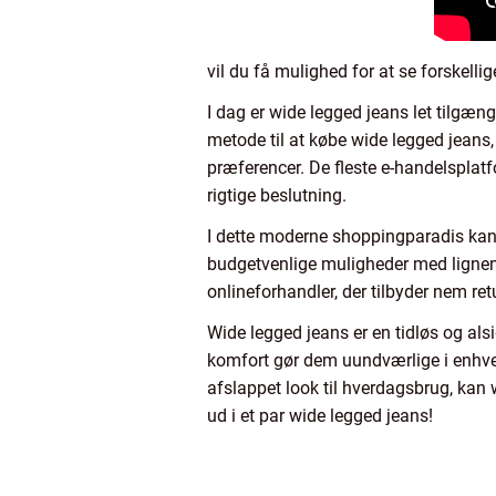
vil du få mulighed for at se forskelli
I dag er wide legged jeans let tilgæn
metode til at købe wide legged jeans,
præferencer. De fleste e-handelsplat
rigtige beslutning.
I dette moderne shoppingparadis kan
budgetvenlige muligheder med lignende
onlineforhandler, der tilbyder nem ret
Wide legged jeans er en tidløs og alsid
komfort gør dem uundværlige i enhver g
afslappet look til hverdagsbrug, kan 
ud i et par wide legged jeans!