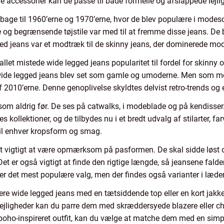
ge accessorier kan de passe til både formelle og afslappede lejli
tilbage til 1960’erne og 1970’erne, hvor de blev populære i mod
 begrænsende tøjstile var med til at fremme disse jeans. De 
gged jeans var et modtræk til de skinny jeans, der dominerede mo
llet mistede wide legged jeans popularitet til fordel for skinny
 wide legged jeans blev set som gamle og umoderne. Men som mo
 2010’erne. Denne genoplivelse skyldtes delvist retro-trends og e
som aldrig før. De ses på catwalks, i modeblade og på kendisse
s kollektioner, og de tilbydes nu i et bredt udvalg af stilarter, far
til enhver kropsform og smag.
et vigtigt at være opmærksom på pasformen. De skal sidde løst 
 Det er også vigtigt at finde den rigtige længde, så jeansene falde
r det mest populære valg, men der findes også varianter i læder,
re wide legged jeans med en tætsiddende top eller en kort jakk
lejligheder kan du parre dem med skræddersyede blazere eller chif
oho-inspireret outfit, kan du vælge at matche dem med en simpel 