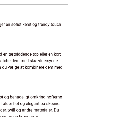
jer en sofistikeret og trendy touch
 en tætsiddende top eller en kort
du matche dem med skræddersyede
t kan du vælge at kombinere dem med
st og behageligt omkring hofterne
e falder flot og elegant på skoene.
er, twill og andre materialer. Du
din smag og kropsform.