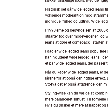
række forskellige looks. Med de rigti
Historisk set går wide legged jeans 
voksende modreaktion mod stramme og
individuel frihed og udtryk. Wide le
I 1990’erne og begyndelsen af 2000-ta
stilarter tog over modeverdenen, og
jeans at gøre et comeback i starten af
I dag er wide legged jeans populære 
har inkluderet wide legged jeans i dere
et par wide legged jeans, der passer 
Når du køber wide legged jeans, er d
lårene for at opnå den rigtige effekt.
Stofvalget er også afgørende; denim e
Styling-wise kan du vælge at kombine
mere balanceret silhuet. Til formelle 
Hvis du ønsker et mere afslappet og b