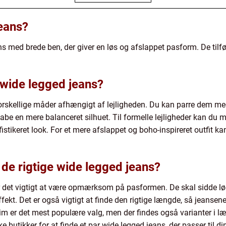
eans?
ns med brede ben, der giver en løs og afslappet pasform. De tilfø
 wide legged jeans?
orskellige måder afhængigt af lejligheden. Du kan parre dem med
kabe en mere balanceret silhuet. Til formelle lejligheder kan 
 sofistikeret look. For et mere afslappet og boho-inspireret outfi
 de rigtige wide legged jeans?
r det vigtigt at være opmærksom på pasformen. De skal sidde lø
ffekt. Det er også vigtigt at finde den rigtige længde, så jeansen
m er det mest populære valg, men der findes også varianter i læd
ke butikker for at finde et par wide legged jeans, der passer til 