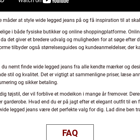
ge måder at style wide legged jeans på og få inspiration til at ska
gelige i både fysiske butikker og online shoppingplatforme. Onli
 da det giver et bredere udvalg og muligheden for at søge efter de
forme tilbyder også størrelsesguides og kundeanmeldelser, der k
 du nemt finde wide legged jeans fra alle kendte mærker og des
 stil og kvalitet. Det er vigtigt at sammenligne priser, læse an
urnering og sikker betaling.
ig tøjstil, der vil forblive et modeikon i mange år fremover. Deres
arderobe. Hvad end du er på jagt efter et elegant outfit til en f
wide legged jeans være det perfekte valg for dig. Lad dine ben t
FAQ