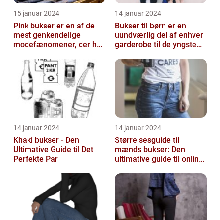
15 januar 2024
14 januar 2024
Pink bukser er en af de
Bukser til børn er en
mest genkendelige
uundværlig del af enhver
modefænomener, der har
garderobe til de yngste
bevæget sig fra
familiemedlemmer
catwalken til garde...
14 januar 2024
14 januar 2024
Khaki bukser - Den
Størrelsesguide til
Ultimative Guide til Det
mænds bukser: Den
Perfekte Par
ultimative guide til online-
shoppere og e-
handelskunder