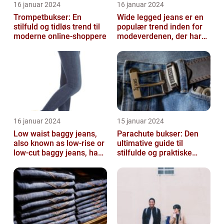
16 januar 2024
16 januar 2024
Trompetbukser: En
Wide legged jeans er en
stilfuld og tidløs trend til
populær trend inden for
moderne online-shoppere
modeverdenen, der har
vundet stor popularitet
blandt...
16 januar 2024
15 januar 2024
Low waist baggy jeans,
Parachute bukser: Den
also known as low-rise or
ultimative guide til
low-cut baggy jeans, have
stilfulde og praktiske
become immensely
beklædningsgenstande
popular ...