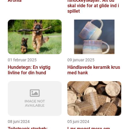
Aronia
Ishockeyskøjter: Alt du
skal vide for at glide ind i
spillet
01 februar 2025
09 januar 2025
Hundetegn: En vigtig
Håndlavede keramik krus
livline for din hund
med hank
08 juni 2024
05 juni 2024
Toiletpapir storkøb:
Lær meget mere om