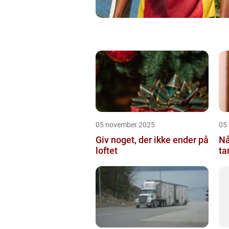
05 november 2025
05
Giv noget, der ikke ender på
Nå
loftet
ta