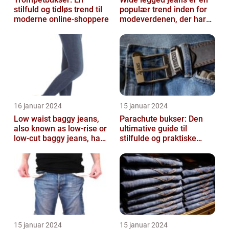
stilfuld og tidløs trend til
populær trend inden for
moderne online-shoppere
modeverdenen, der har
vundet stor popularitet
blandt...
16 januar 2024
15 januar 2024
Low waist baggy jeans,
Parachute bukser: Den
also known as low-rise or
ultimative guide til
low-cut baggy jeans, have
stilfulde og praktiske
become immensely
beklædningsgenstande
popular ...
15 januar 2024
15 januar 2024