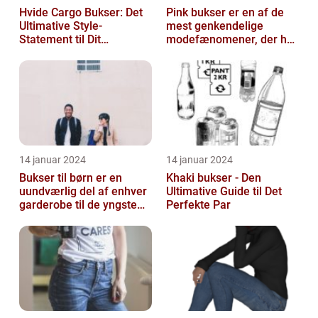
Hvide Cargo Bukser: Det
Pink bukser er en af de
Ultimative Style-
mest genkendelige
Statement til Dit
modefænomener, der har
Sommerlook
bevæget sig fra
catwalken til garde...
14 januar 2024
14 januar 2024
Bukser til børn er en
Khaki bukser - Den
uundværlig del af enhver
Ultimative Guide til Det
garderobe til de yngste
Perfekte Par
familiemedlemmer