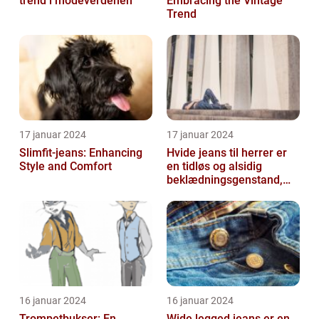
trend i modeverdenen
Embracing the Vintage
Trend
17 januar 2024
17 januar 2024
Slimfit-jeans: Enhancing
Hvide jeans til herrer er
Style and Comfort
en tidløs og alsidig
beklædningsgenstand,
der kan tilføje et friskt og
ren...
16 januar 2024
16 januar 2024
Trompetbukser: En
Wide legged jeans er en