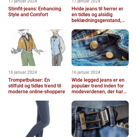
17 januar 2024
17 januar 2024
Slimfit-jeans: Enhancing
Hvide jeans til herrer er
Style and Comfort
en tidløs og alsidig
beklædningsgenstand,
der kan tilføje et friskt og
ren...
16 januar 2024
16 januar 2024
Trompetbukser: En
Wide legged jeans er en
stilfuld og tidløs trend til
populær trend inden for
moderne online-shoppere
modeverdenen, der har
vundet stor popularitet
blandt...