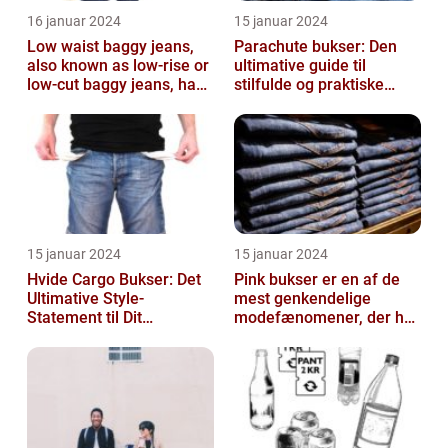
16 januar 2024
15 januar 2024
Low waist baggy jeans,
Parachute bukser: Den
also known as low-rise or
ultimative guide til
low-cut baggy jeans, have
stilfulde og praktiske
become immensely
beklædningsgenstande
popular ...
15 januar 2024
15 januar 2024
Hvide Cargo Bukser: Det
Pink bukser er en af de
Ultimative Style-
mest genkendelige
Statement til Dit
modefænomener, der har
Sommerlook
bevæget sig fra
catwalken til garde...