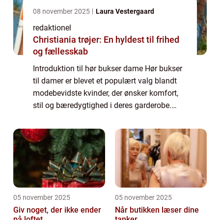
08 november 2025
Laura Vestergaard
redaktionel
Christiania trøjer: En hyldest til frihed
og fællesskab
Introduktion til hør bukser dame Hør bukser
til damer er blevet et populært valg blandt
modebevidste kvinder, der ønsker komfort,
stil og bæredygtighed i deres garderobe.
Disse bukser er lavet af hør, en naturlig,
åndbar og holdbar fiber, der giver e...
05 november 2025
05 november 2025
Giv noget, der ikke ender
Når butikken læser dine
på loftet
tanker