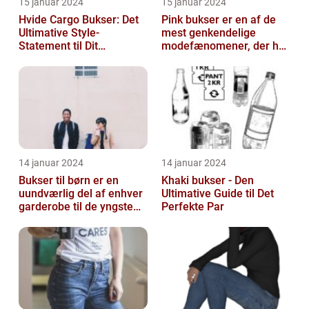
15 januar 2024
15 januar 2024
Hvide Cargo Bukser: Det
Pink bukser er en af de
Ultimative Style-
mest genkendelige
Statement til Dit
modefænomener, der har
Sommerlook
bevæget sig fra
catwalken til garde...
14 januar 2024
14 januar 2024
Bukser til børn er en
Khaki bukser - Den
uundværlig del af enhver
Ultimative Guide til Det
garderobe til de yngste
Perfekte Par
familiemedlemmer