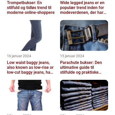
Trompetbukser: En
Wide legged jeans er en
stilfuld og tidløs trend til
populær trend inden for
moderne online-shoppere
modeverdenen, der har
vundet stor popularitet
blandt...
16 januar 2024
15 januar 2024
Low waist baggy jeans,
Parachute bukser: Den
also known as low-rise or
ultimative guide til
low-cut baggy jeans, have
stilfulde og praktiske
become immensely
beklædningsgenstande
popular ...