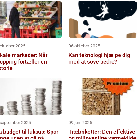
 oktober 2025
06 oktober 2025
kale markeder: Når
Kan teknologi hjælpe dig
opping fortæller en
med at sove bedre?
storie
 september 2025
09 juni 2025
a budget til luksus: Spar
Træbriketter: Den effektive
nge uden at gå på
og miljøvenlige varmekilde