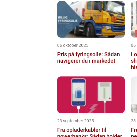
06 oktober 2025
06
Pris på fyringsolie: Sådan
Lo
navigerer du i markedet
sh
hi
23 september 2025
23
Fra opladerkabler til
Fr
powerbanks: Sådan holder
pe