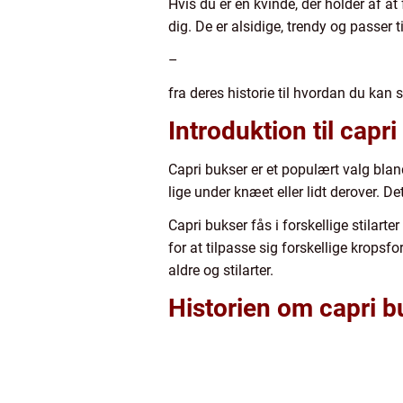
Hvis du er en kvinde, der holder af at
dig. De er alsidige, trendy og passer t
–
fra deres historie til hvordan du kan 
Introduktion til capr
Capri bukser er et populært valg bla
lige under knæet eller lidt derover. D
Capri bukser fås i forskellige stilar
for at tilpasse sig forskellige krops
aldre og stilarter.
Historien om capri b