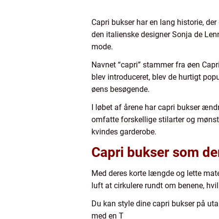
Capri bukser har en lang historie, der
den italienske designer Sonja de Lenna
mode.
Navnet “capri” stammer fra øen Capri 
blev introduceret, blev de hurtigt pop
øens besøgende.
I løbet af årene har capri bukser ænd
omfatte forskellige stilarter og mønstr
kvindes garderobe.
Capri bukser som d
Med deres korte længde og lette mater
luft at cirkulere rundt om benene, hv
Du kan style dine capri bukser på ut
med en T