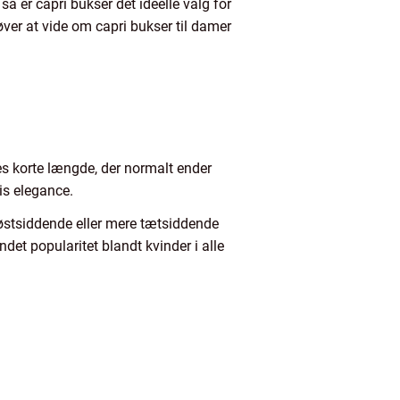
å er capri bukser det ideelle valg for
ehøver at vide om capri bukser til damer
es korte længde, der normalt ender
vis elegance.
 løstsiddende eller mere tætsiddende
det popularitet blandt kvinder i alle