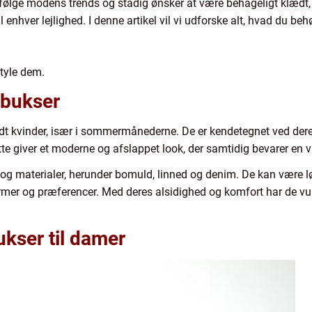
 følge modens trends og stadig ønsker at være behageligt klædt, s
il enhver lejlighed. I denne artikel vil vi udforske alt, hvad du b
style dem.
i bukser
ndt kvinder, især i sommermånederne. De er kendetegnet ved der
ette giver et moderne og afslappet look, der samtidig bevarer en 
ter og materialer, herunder bomuld, linned og denim. De kan være
former og præferencer. Med deres alsidighed og komfort har de vun
ukser til damer