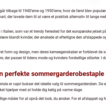
 går tilbage til 1940’erne og 1950’erne, hvor de først blev populæ
rt, der lavede dem til at være et praktisk alternativ til lange ned
i Italien, som var et trendy feriested for det europæiske jetset p
ulære blandt kvinder, der ønskede at efterligne den afslappede og s
ret form og design, men deres kerneegenskaber er forblevet de sa
e, der passer til tidens mode og kvinders forskellige stilarter. I d
en perfekte sommergarderobestaple
iale er capri bukser det ideelle valg til sommergarderoben. De e
ilket hjælper med at holde dig kølig på varme dage.
allige måder for at opnå det look, du ønsker. For et afslappet 