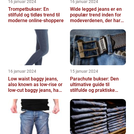
16 januar 2024
16 januar 2024
Trompetbukser: En
Wide legged jeans er en
stilfuld og tidløs trend til
populær trend inden for
moderne online-shoppere
modeverdenen, der har
vundet stor popularitet
blandt...
16 januar 2024
15 januar 2024
Low waist baggy jeans,
Parachute bukser: Den
also known as low-rise or
ultimative guide til
low-cut baggy jeans, have
stilfulde og praktiske
become immensely
beklædningsgenstande
popular ...