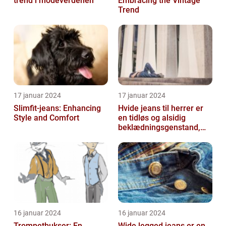
trend i modeverdenen
Embracing the Vintage
Trend
17 januar 2024
17 januar 2024
Slimfit-jeans: Enhancing
Hvide jeans til herrer er
Style and Comfort
en tidløs og alsidig
beklædningsgenstand,
der kan tilføje et friskt og
ren...
16 januar 2024
16 januar 2024
Trompetbukser: En
Wide legged jeans er en