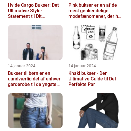
Hvide Cargo Bukser: Det
Pink bukser er en af de
Ultimative Style-
mest genkendelige
Statement til Dit
modefænomener, der har
Sommerlook
bevæget sig fra
catwalken til garde...
14 januar 2024
14 januar 2024
Bukser til børn er en
Khaki bukser - Den
uundværlig del af enhver
Ultimative Guide til Det
garderobe til de yngste
Perfekte Par
familiemedlemmer