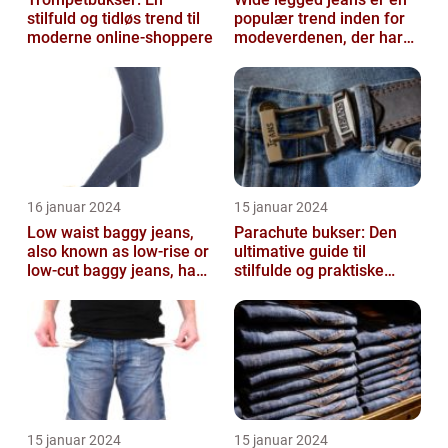
stilfuld og tidløs trend til
populær trend inden for
moderne online-shoppere
modeverdenen, der har
vundet stor popularitet
blandt...
16 januar 2024
15 januar 2024
Low waist baggy jeans,
Parachute bukser: Den
also known as low-rise or
ultimative guide til
low-cut baggy jeans, have
stilfulde og praktiske
become immensely
beklædningsgenstande
popular ...
15 januar 2024
15 januar 2024